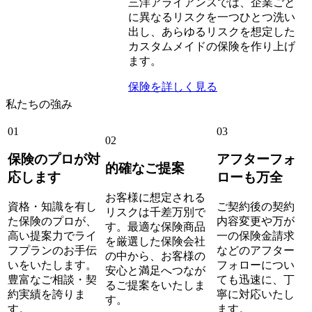
三洋アライアンスでは、企業ごと
に異なるリスクを一つひとつ洗い
出し、あらゆるリスクを想定した
カスタムメイドの保険を作り上げ
ます。
保険を詳しく見る
私たちの強み
01
03
02
保険のプロ
が対
アフターフォ
的確
なご提案
応します
ロー
も万全
お客様に想定される
資格・知識を有し
ご契約後の契約
リスクは千差万別で
た保険のプロが、
内容変更や万が
す。最適な保険商品
高い提案力でライ
一の保険金請求
を厳選した保険会社
フプランのお手伝
などのアフター
の中から、お客様の
いをいたします。
フォローについ
安心と満足へつなが
豊富なご相談・契
ても迅速に、丁
るご提案をいたしま
約実績を誇りま
寧に対応いたし
す。
す。
ます。